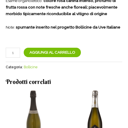
Esame organolettico:
colore rosa canina intenso, profumo di
frutta rossa con note fresche anche floreali; piacevolmente
morbido tipicamente riconducibile al vitigno di origine
Note:
spumante inserito nel progetto Bollicine da Uve Italiane
Nebbiolo
AGGIUNGI AL CARRELLO
Rosé
D.Z.
Categoria:
Bollicine
Cassa
legno/Erpacrife
Prodotti correlati
|
Cantina
Erpacrife
quantità