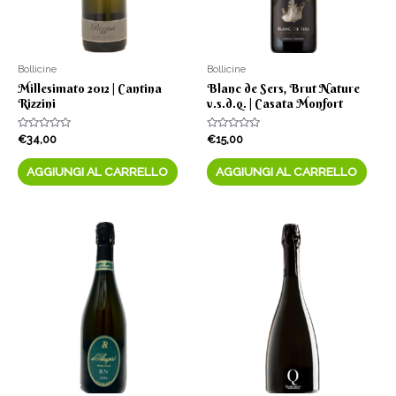
Bollicine
Bollicine
Millesimato 2012 | Cantina
Blanc de Sers, Brut Nature
Rizzini
v.s.d.q. | Casata Monfort
Valutato
Valutato
€
34,00
€
15,00
0
0
su
su
5
5
AGGIUNGI AL CARRELLO
AGGIUNGI AL CARRELLO