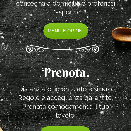
consegna a domicilio o preferisci
l'asporto.
MENU E ORDINI
Prenota.
Distanziato, igienizzato e sicuro.
Regole e accoglienza garantite.
Prenota comodamente il tuo
tavolo.