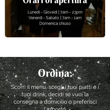
Orari di apertura
Lunedì - Giovedì | 7am - 23pm
Venerdì - Sabato | 7am - 1am
Domenica chiuso
Ordina.
Scorri il menu, scegli i tuoi piatti e i
tuoi drink, decidi se vuoi la
consegna a domicilio o preferisci
l'asporto.