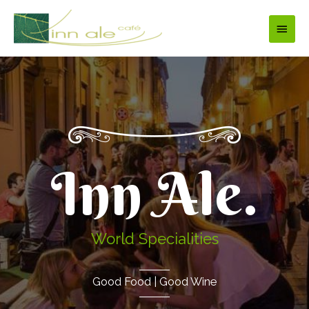
Vai
al
MEN
contenuto
PRIN
Inn Ale.
World Specialities
Good Food | Good Wine