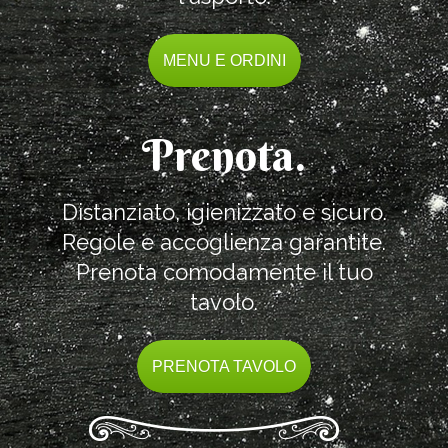
MENU E ORDINI
Prenota.
Distanziato, igienizzato e sicuro.
Regole e accoglienza garantite.
Prenota comodamente il tuo
tavolo.
PRENOTA TAVOLO