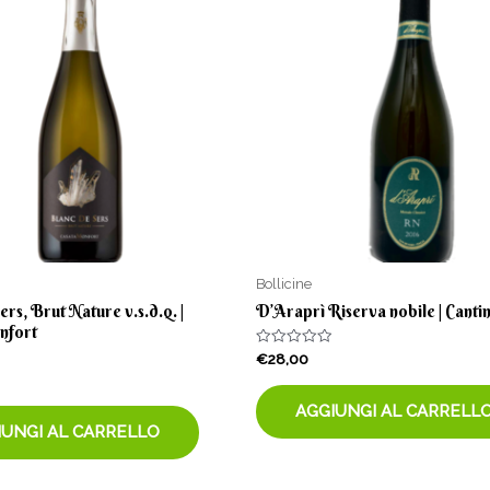
Bollicine
ers, Brut Nature v.s.d.q. |
D’Araprì Riserva nobile | Cant
nfort
Valutato
€
28,00
0
su
5
AGGIUNGI AL CARRELL
IUNGI AL CARRELLO