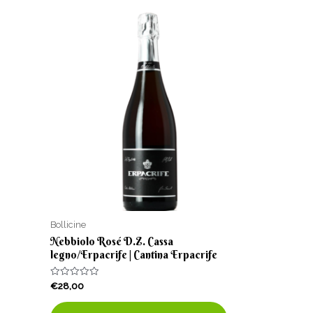
Bollicine
Nebbiolo Rosé D.Z. Cassa
legno/Erpacrife | Cantina Erpacrife
Valutato
€
28,00
0
su
5