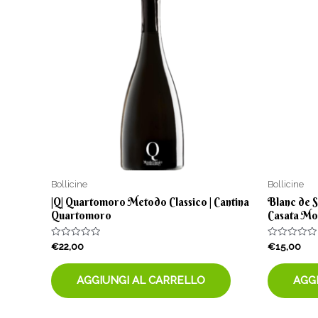
Bollicine
Bollicine
|Q| Quartomoro Metodo Classico | Cantina
Blanc de S
Quartomoro
Casata Mo
Valutato
Valutato
€
22,00
€
15,00
0
0
su
su
5
5
AGGIUNGI AL CARRELLO
AGG