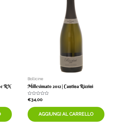
Bollicine
ine RN
Millesimato 2012 | Cantina Rizzini
Valutato
€
34,00
0
su
5
O
AGGIUNGI AL CARRELLO