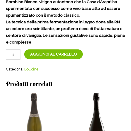
Bombino Bianco, vitigno autoctono che la Casa d’Araprì ha
sperimentato con successo come vino base atto ad essere
spumantizzato con il metodo classico.
La tecnica della prima fermentazione in legno dona alla RN
un colore oro scintillante, un profumo ricco di frutta matura e
sentore di vaniglia. Le sensazioni gustative sono sapide, piene
e complesse
D'Araprì
AGGIUNGI AL CARRELLO
Riserva
nobile
Categoria:
Bollicine
|
Cantine
Prodotti correlati
RN
quantità