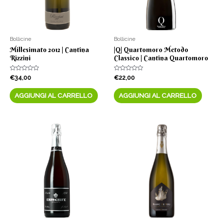
Bollicine
Bollicine
Millesimato 2012 | Cantina
|Q| Quartomoro Metodo
Rizzini
Classico | Cantina Quartomoro
Valutato
Valutato
€
34,00
€
22,00
0
0
su
su
5
5
AGGIUNGI AL CARRELLO
AGGIUNGI AL CARRELLO