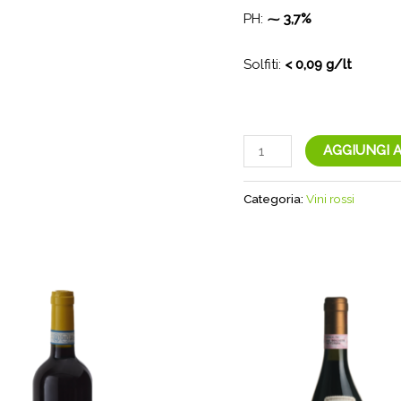
PH:
⁓ 3,7%
Solfiti:
< 0,09 g/lt
Le
AGGIUNGI 
Grivem
-
Categoria:
Vini rossi
Monferrato
Rosso
D.O.C.
|
Cantina
Forteto
della
Luja
quantità