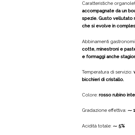
Caratteristiche organole
accompagnate da un bouq
spezie. Gusto vellutato r
che si evolve in compless
Abbinamenti gastronomi
cotte, mi­nestroni e past
e formaggi anche stagion
Temperatura di servizio:
bicchieri di cristallo.
Colore:
rosso rubino int
Gradazione effettiva:
⁓ 1
Acidità totale:
⁓ 5%