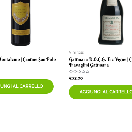
Vini rossi
ontalcino | Cantine San Polo
Gattinara D.O.C.G. Tre Vigne | C
Travaglini Gattinara
Valutato
€
32,00
0
su
IUNGI AL CARRELLO
5
AGGIUNGI AL CARRELL