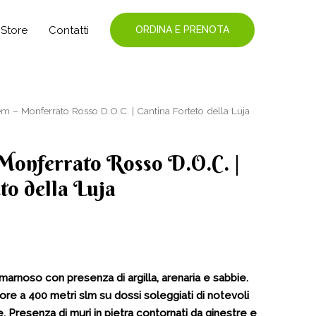
Store
Contatti
ORDINA E PRENOTA
m – Monferrato Rosso D.O.C. | Cantina Forteto della Luja
Monferrato Rosso D.O.C. |
to della Luja
arnoso con presenza di argilla, arenaria e sabbie.
iore a 400 metri slm su dossi soleggiati di notevoli
e. Presenza di muri in pietra contornati da ginestre e