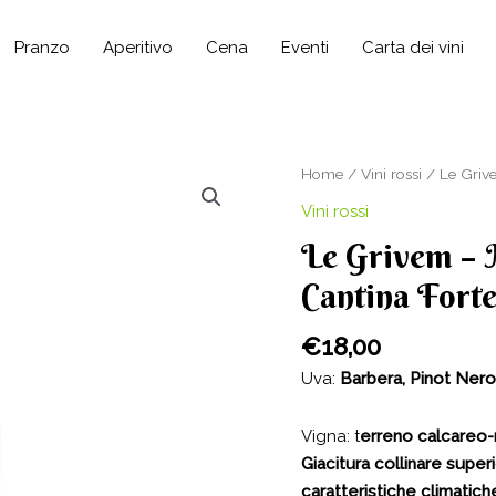
Pranzo
Aperitivo
Cena
Eventi
Carta dei vini
Home
/
Vini rossi
/ Le Grive
Vini rossi
Le Grivem – 
Cantina Forte
€
18,00
Uva:
Barbera, Pinot Nero
Vigna: t
erreno calcareo-m
Giacitura collinare super
caratteristiche climatich