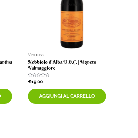
Vini rossi
antina
Nebbiolo d’Alba D.O.C. | Vigneto
Valmaggiore
Valutato
€
19,00
0
su
5
O
AGGIUNGI AL CARRELLO