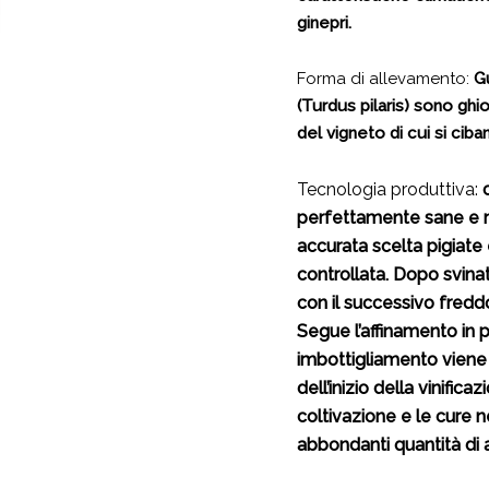
ginepri.
Forma di allevamento:
G
(Turdus pilaris) sono ghi
del vigneto di cui si ciba
Tecnologia produttiva:
perfettamente sane e 
accurata scelta pigiate
controllata. Dopo svina
con il successivo freddo
Segue l’affina­mento in p
imbottigliamento viene 
dell’inizio della vinifica
coltivazione e le cure n
abbondanti quantità di an