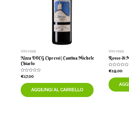
Vini rossi
Vini rossi
Nizza DOCG Cipressi | Cantina Michele
Rosso di M
Chiarlo
Valutato
€
19,00
0
Valutato
€
17,00
su
0
5
su
AGG
5
AGGIUNGI AL CARRELLO