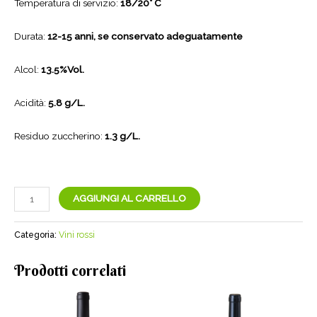
Temperatura di servizio:
18/20° C
Durata:
12-15 anni, se conservato adeguatamente
Alcol:
13.5%Vol.
Acidità:
5.8 g/L.
Residuo zuccherino:
1.3 g/L.
Gattinara
AGGIUNGI AL CARRELLO
D.O.C.G.
Tre
Categoria:
Vini rossi
Vigne
|
Prodotti correlati
Cantina
Travaglini
Gattinara