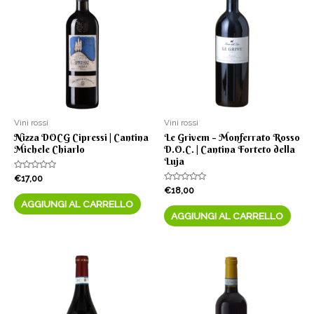
quantità
Vini rossi
Vini rossi
Nizza DOCG Cipressi | Cantina
Le Grivem – Monferrato Rosso
Michele Chiarlo
D.O.C. | Cantina Forteto della
Luja
Valutato
€
17,00
0
Valutato
€
18,00
su
0
5
AGGIUNGI AL CARRELLO
su
5
AGGIUNGI AL CARRELLO