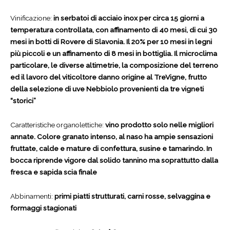
Vinificazione:
in serbatoi di acciaio inox per circa 15 giorni a
temperatura controllata, con affinamento di 40 mesi, di cui 30
mesi in botti di Rovere di Slavonia. Il 20% per 10 mesi in legni
più piccoli e un affinamento di 8 mesi in bottiglia. Il microclima
particolare, le diverse altimetrie, la composizione del terreno
ed il lavoro del viticoltore danno origine al TreVigne, frutto
della selezione di uve Nebbiolo provenienti da tre vigneti
“storici”
Caratteristiche organolettiche:
vino prodotto solo nelle migliori
annate. Colore granato intenso, al naso ha ampie sensazioni
fruttate, calde e mature di confettura, susine e tamarindo. In
bocca riprende vigore dal solido tannino ma soprattutto dalla
fresca e sapida scia finale
Abbinamenti:
primi piatti strutturati, carni rosse, selvaggina e
formaggi stagionati