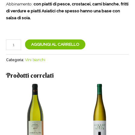
Abbinamento:
con piatti di pesce, crostacei, carni bianche, fritti
di verdure e piatti Asiatici che spesso hanno una base con
salsa di soia.
Derthona
AGGIUNGI AL CARRELLO
Quadro
|
Categoria:
Vini bianchi
Vigneti
Repetto
Prodotti correlati
quantità