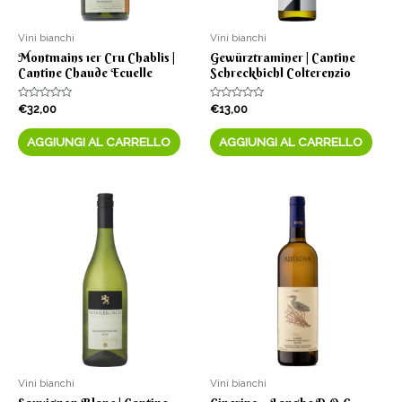
Vini bianchi
Vini bianchi
Montmains 1er Cru Chablis |
Gewürztraminer | Cantine
Cantine Chaude Ecuelle
Schreckbichl Colterenzio
Valutato
Valutato
€
32,00
€
13,00
0
0
su
su
5
5
AGGIUNGI AL CARRELLO
AGGIUNGI AL CARRELLO
Vini bianchi
Vini bianchi