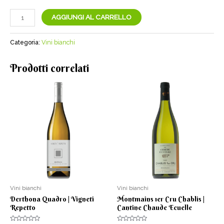
Cinerino
AGGIUNGI AL CARRELLO
-
Langhe
Categoria:
Vini bianchi
D.O.C.
Bianco
Prodotti correlati
|
Cantina
Mariano
Abbona
quantità
Vini bianchi
Vini bianchi
Derthona Quadro | Vigneti
Montmains 1er Cru Chablis |
Repetto
Cantine Chaude Ecuelle