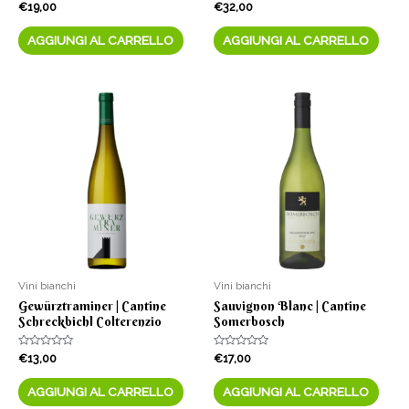
Valutato
Valutato
€
19,00
€
32,00
0
0
su
su
5
5
AGGIUNGI AL CARRELLO
AGGIUNGI AL CARRELLO
Vini bianchi
Vini bianchi
Gewürztraminer | Cantine
Sauvignon Blanc | Cantine
Schreckbichl Colterenzio
Somerbosch
Valutato
Valutato
€
13,00
€
17,00
0
0
su
su
5
5
AGGIUNGI AL CARRELLO
AGGIUNGI AL CARRELLO